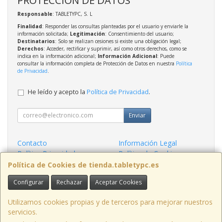
Responsable
: TABLETYPC, S. L
Finalidad
: Responder las consultas planteadas por el usuario y enviarle la
información solicitada;
Legitimación
: Consentimiento del usuario;
Destinatarios
: Solo se realizan cesiones si existe una obligación legal;
Derechos
: Acceder, rectificar y suprimir, así como otros derechos, como se
indica en la información adicional;
Información Adicional
: Puede
consultar la información completa de Protección de Datos en nuestra
Política
de Privacidad
.
He leído y acepto la
Política de Privacidad
.
Enviar
Contacto
Información Legal
Política Privacidad
Política de Cookies
Condiciones de Compra
Formas de Pago
Política de Cookies de tienda.tabletypc.es
Configurar
Rechazar
Aceptar Cookies
Contacto
tienda@tabletypc.es
Utilizamos cookies propias y de terceros para mejorar nuestros
servicios.