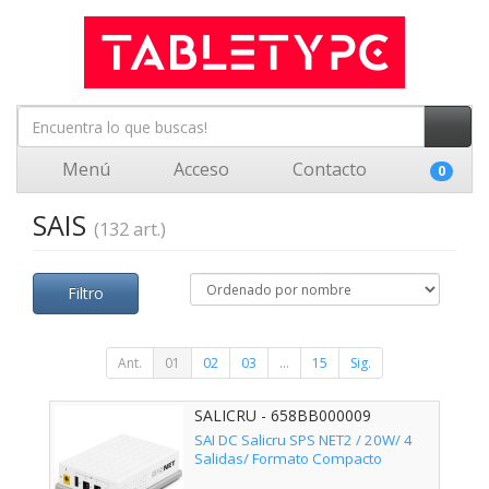
Menú
Acceso
Contacto
0
SAIS
(132 art.)
Filtro
Ant.
01
02
03
...
15
Sig.
SALICRU - 658BB000009
SAI DC Salicru SPS NET2 / 20W/ 4
Salidas/ Formato Compacto