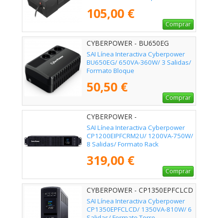
105,00 €
Comprar
CYBERPOWER - BU650EG
SAI Línea Interactiva Cyberpower
BU650EG/ 650VA-360W/ 3 Salidas/
Formato Bloque
50,50 €
Comprar
CYBERPOWER -
CP1200EIPFCRM2U
SAI Línea Interactiva Cyberpower
CP1200EIPFCRM2U/ 1200VA-750W/
8 Salidas/ Formato Rack
319,00 €
Comprar
CYBERPOWER - CP1350EPFCLCD
SAI Línea Interactiva Cyberpower
CP1350EPFCLCD/ 1350VA-810W/ 6
Salidas/ Formato Torre