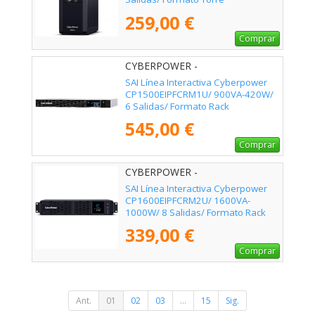
259,00 €
Comprar
CYBERPOWER -
CP1500EIPFCRM1U
SAI Línea Interactiva Cyberpower
CP1500EIPFCRM1U/ 900VA-420W/
6 Salidas/ Formato Rack
545,00 €
Comprar
CYBERPOWER -
CP1600EIPFCRM2U
SAI Línea Interactiva Cyberpower
CP1600EIPFCRM2U/ 1600VA-
1000W/ 8 Salidas/ Formato Rack
339,00 €
Comprar
Ant.
01
02
03
...
15
Sig.