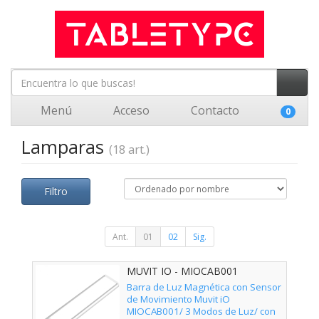
Menú
Acceso
Contacto
0
Lamparas
(18 art.)
Filtro
Ant.
01
02
Sig.
MUVIT IO - MIOCAB001
Barra de Luz Magnética con Sensor
de Movimiento Muvit iO
MIOCAB001/ 3 Modos de Luz/ con