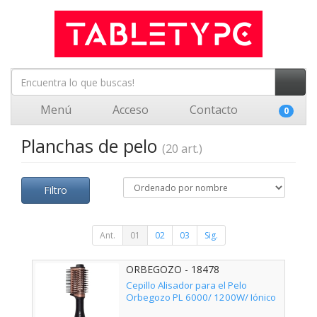
Menú
Acceso
Contacto
0
Planchas de pelo
(20 art.)
Filtro
Ant.
01
02
03
Sig.
ORBEGOZO - 18478
Cepillo Alisador para el Pelo
Orbegozo PL 6000/ 1200W/ Iónico