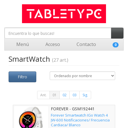
Menú
Acceso
Contacto
0
SmartWatch
(27 art.)
Filtro
Ant.
01
02
03
Sig.
FOREVER - GSM192441
Forever Smartwatch IGo Watch 4
JW-600 Notificaciones/ Frecuencia
Cardiaca/ Blanco