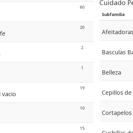
Cuidado P
60
Subfamilia
20
Afeitadora
fe
2
Basculas B
s
1
Belleza
19
Cepillos de
 vacio
10
Cortapelos
15
Cuchillas d