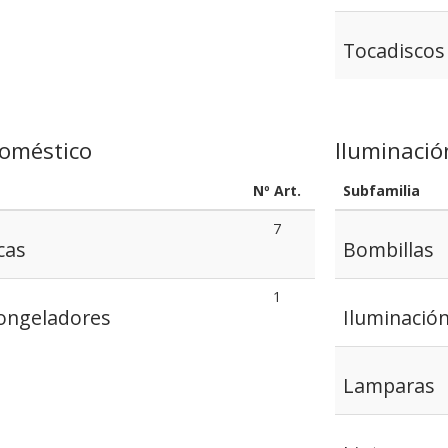
Tocadiscos
doméstico
Iluminació
Nº Art.
Subfamilia
7
cas
Bombillas
1
 Congeladores
Iluminació
Lamparas