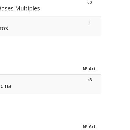
60
Bases Multiples
1
ros
Nº Art.
48
icina
Nº Art.