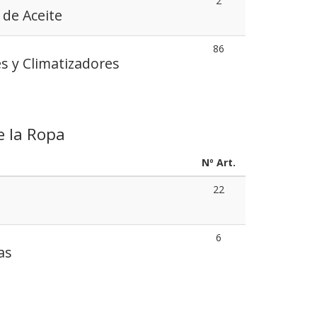
2
 de Aceite
86
s y Climatizadores
e la Ropa
Nº Art.
22
6
as