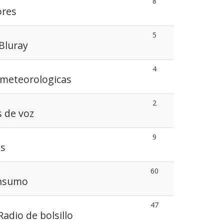
8
ores
5
Bluray
4
 meteorologicas
2
 de voz
9
as
60
onsumo
47
Radio de bolsillo