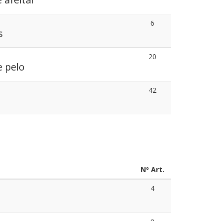
6
s
20
e pelo
42
a
Nº Art.
4