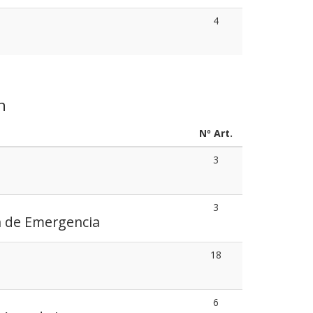
4
n
Nº Art.
3
3
n de Emergencia
18
6