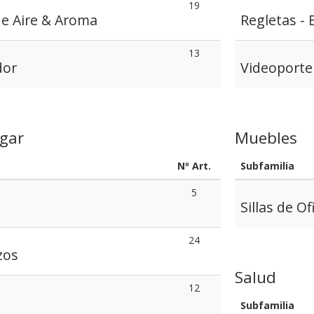
19
de Aire & Aroma
Regletas - 
13
dor
Videoporte
gar
Muebles
Nº Art.
Subfamilia
5
Sillas de Of
24
zos
Salud
12
Subfamilia