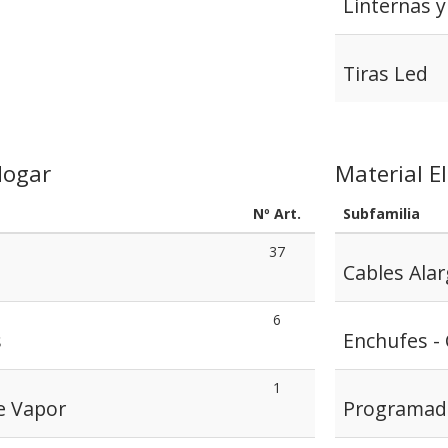
Linternas y
Tiras Led
Hogar
Material El
Nº Art.
Subfamilia
37
Cables Ala
6
s
Enchufes - 
1
e Vapor
Programad