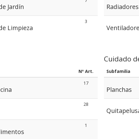
7
e Jardín
Radiadores
3
de Limpieza
Ventiladore
Cuidado d
Nº Art.
Subfamilia
17
cina
Planchas
28
Quitapelus
1
limentos