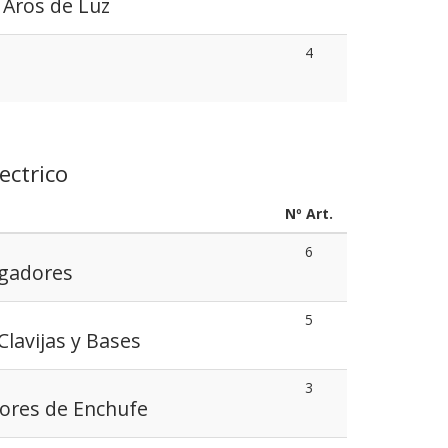
 Aros de Luz
4
ectrico
Nº Art.
6
rgadores
5
Clavijas y Bases
3
ores de Enchufe