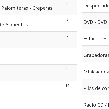
8
Despertad
- Palomiteras - Creperas
3
DVD - DVD 
de Alimentos
7
Estaciones
4
Grabadoras
8
Minicaden
16
Pilas de c
Radio CD / 