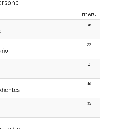
ersonal
Nº Art.
36
s
22
año
2
40
 dientes
35
1
e afeitar