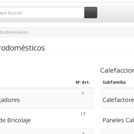
ctrodomésticos
trodomésticos
Calefaccio
Nº Art.
Subfamilia
1
gadores
Calefactor
17
e Bricolaje
Paneles Ca