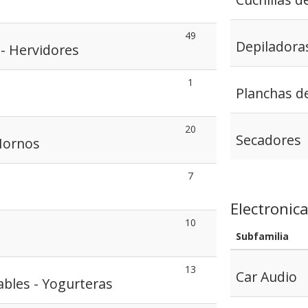
49
Depiladora
 - Hervidores
1
Planchas d
20
Secadores
Hornos
7
Electronic
10
Subfamilia
13
Car Audio
bles - Yogurteras