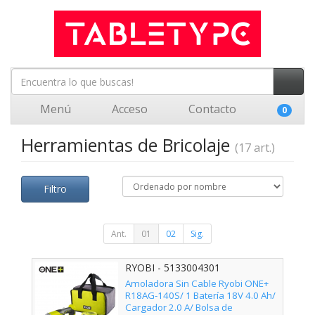
Menú
Acceso
Contacto
0
Herramientas de Bricolaje
(17 art.)
Filtro
Ant.
01
02
Sig.
RYOBI - 5133004301
Amoladora Sin Cable Ryobi ONE+
R18AG-140S/ 1 Batería 18V 4.0 Ah/
Cargador 2.0 A/ Bolsa de