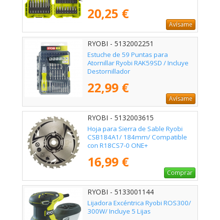
20,25 €
Avísame
RYOBI - 5132002251
Estuche de 59 Puntas para
Atornillar Ryobi RAK59SD / Incluye
Destornillador
22,99 €
Avísame
RYOBI - 5132003615
Hoja para Sierra de Sable Ryobi
CSB184A1/ 184mm/ Compatible
con R18CS7-0 ONE+
16,99 €
Comprar
RYOBI - 5133001144
Lijadora Excéntrica Ryobi ROS300/
300W/ Incluye 5 Lijas