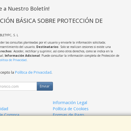
e a Nuestro Boletín!
CIÓN BÁSICA SOBRE PROTECCIÓN DE
ABLETYPC, S. L
der las consultas planteadas por el usuario y enviarle la información solicitada;
onsentimiento del usuario;
Destinatarios
: Solo se realizan cesiones si existe una
rechos
: Acceder, rectificar y suprimir, así como otros derechos, como se indica en la
nal;
Información Adicional
: Puede consultar la información completa de Protección de
olítica de Privacidad
.
acepto la
Política de Privacidad
.
Enviar
Información Legal
cidad
Política de Cookies
de Compra
Formas de Pago