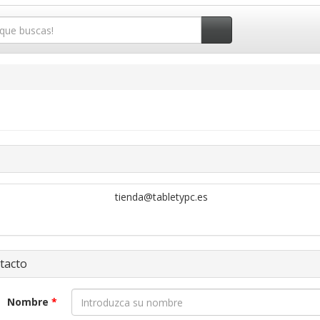
tienda@tabletypc.es
tacto
Nombre
*