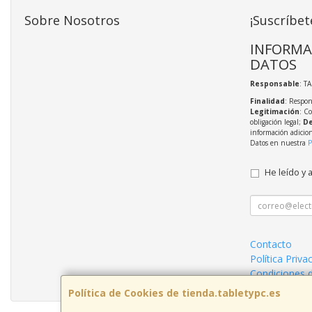
Sobre Nosotros
¡Suscríbet
INFORMA
DATOS
Responsable
: T
Finalidad
: Respon
Legitimación
: C
obligación legal;
De
información adicio
Datos en nuestra
P
He leído y 
Contacto
Política Priva
Condiciones 
Política de Cookies de tienda.tabletypc.es