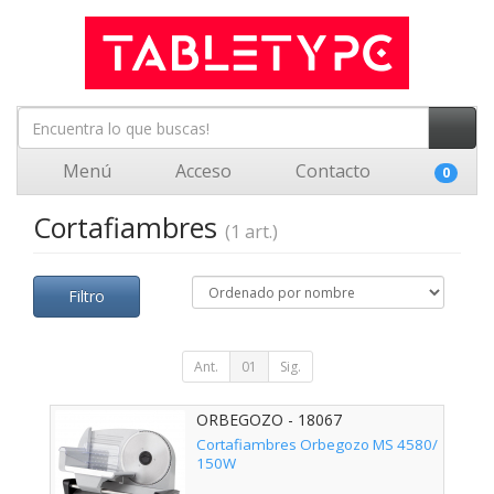
Menú
Acceso
Contacto
0
Cortafiambres
(1 art.)
Filtro
Ant.
01
Sig.
ORBEGOZO - 18067
Cortafiambres Orbegozo MS 4580/
150W