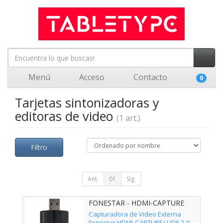
Menú
Acceso
Contacto
0
Tarjetas sintonizadoras y
editoras de video
(1 art.)
Filtro
Ant.
01
Sig.
FONESTAR - HDMI-CAPTURE
Capturadora de Video Externa
Fonestar HDMI-CAPTURE/ USB 2.0