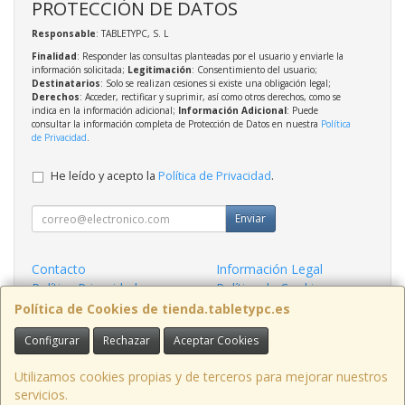
PROTECCIÓN DE DATOS
Responsable
: TABLETYPC, S. L
Finalidad
: Responder las consultas planteadas por el usuario y enviarle la
información solicitada;
Legitimación
: Consentimiento del usuario;
Destinatarios
: Solo se realizan cesiones si existe una obligación legal;
Derechos
: Acceder, rectificar y suprimir, así como otros derechos, como se
indica en la información adicional;
Información Adicional
: Puede
consultar la información completa de Protección de Datos en nuestra
Política
de Privacidad
.
He leído y acepto la
Política de Privacidad
.
Enviar
Contacto
Información Legal
Política Privacidad
Política de Cookies
Condiciones de Compra
Formas de Pago
Política de Cookies de tienda.tabletypc.es
Configurar
Rechazar
Aceptar Cookies
Contacto
tienda@tabletypc.es
Utilizamos cookies propias y de terceros para mejorar nuestros
servicios.