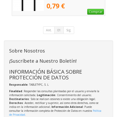
0,79 €
Comprar
Ant.
01
Sig.
Sobre Nosotros
¡Suscríbete a Nuestro Boletín!
INFORMACIÓN BÁSICA SOBRE
PROTECCIÓN DE DATOS
Responsable
: TABLETYPC, S. L
Finalidad
: Responder las consultas planteadas por el usuario y enviarle la
información solicitada;
Legitimación
: Consentimiento del usuario;
Destinatarios
: Solo se realizan cesiones si existe una obligación legal;
Derechos
: Acceder, rectificar y suprimir, así como otros derechos, como se
indica en la información adicional;
Información Adicional
: Puede
consultar la información completa de Protección de Datos en nuestra
Política
de Privacidad
.