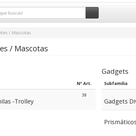
rtes / Mascotas
tes / Mascotas
Gadgets
Nº Art.
Subfamilia
38
ilas -Trolley
Gadgets Di
Prismáticos