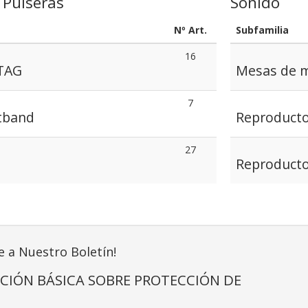
 Pulseras
Sonido
Nº Art.
Subfamilia
16
 TAG
Mesas de m
7
tband
Reproduct
27
Reproduct
e a Nuestro Boletín!
CIÓN BÁSICA SOBRE PROTECCIÓN DE