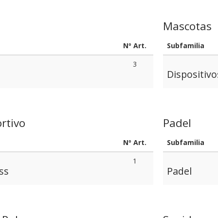
Mascotas
Nº Art.
Subfamilia
3
Dispositiv
rtivo
Padel
Nº Art.
Subfamilia
1
ss
Padel