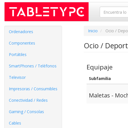
Inicio
Ocio / Depo
Ordenadores
Componentes
Ocio / Depor
Portátiles
Equipaje
SmartPhones / Teléfonos
Televisor
Subfamilia
Impresoras / Consumibles
Maletas - Moch
Conectividad / Redes
Gaming / Consolas
Cables