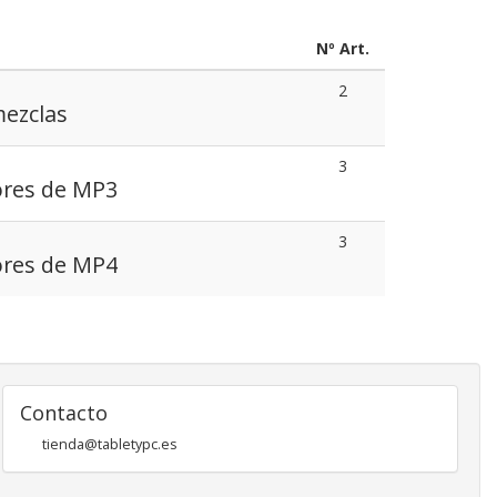
Nº Art.
2
ezclas
3
ores de MP3
3
ores de MP4
Contacto
tienda@tabletypc.es