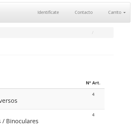
Identifícate
Contacto
Carrito
Nº Art.
4
versos
4
 / Binoculares