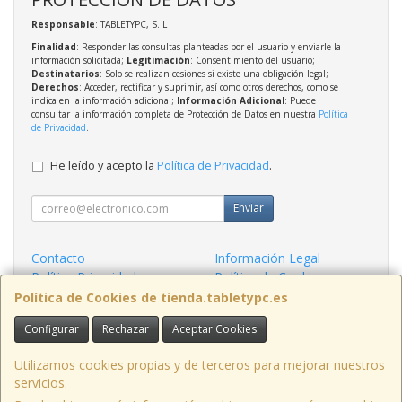
Responsable
: TABLETYPC, S. L
Finalidad
: Responder las consultas planteadas por el usuario y enviarle la
información solicitada;
Legitimación
: Consentimiento del usuario;
Destinatarios
: Solo se realizan cesiones si existe una obligación legal;
Derechos
: Acceder, rectificar y suprimir, así como otros derechos, como se
indica en la información adicional;
Información Adicional
: Puede
consultar la información completa de Protección de Datos en nuestra
Política
de Privacidad
.
He leído y acepto la
Política de Privacidad
.
Enviar
Contacto
Información Legal
Política Privacidad
Política de Cookies
Condiciones de Compra
Formas de Pago
Política de Cookies de tienda.tabletypc.es
Configurar
Rechazar
Aceptar Cookies
Contacto
tienda@tabletypc.es
Utilizamos cookies propias y de terceros para mejorar nuestros
servicios.