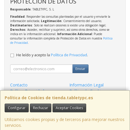
PROTECCIÓN DE DATOS
Responsable
: TABLETYPC, S. L
Finalidad
: Responder las consultas planteadas por el usuario y enviarle la
información solicitada;
Legitimación
: Consentimiento del usuario;
Destinatarios
: Solo se realizan cesiones si existe una obligación legal;
Derechos
: Acceder, rectificar y suprimir, así como otros derechos, como se
indica en la información adicional;
Información Adicional
: Puede
consultar la información completa de Protección de Datos en nuestra
Política
de Privacidad
.
He leído y acepto la
Política de Privacidad
.
Enviar
Contacto
Información Legal
Política Privacidad
Política de Cookies
Condiciones de Compra
Formas de Pago
Política de Cookies de tienda.tabletypc.es
Configurar
Rechazar
Aceptar Cookies
Contacto
tienda@tabletypc.es
Utilizamos cookies propias y de terceros para mejorar nuestros
servicios.