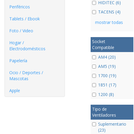
HIDITEC (6)
Periféricos
TACENS (4)
Tablets / Ebook
mostrar todas
Foto / Video
Socket
Hogar /
Compatible
Electrodomésticos
AM4 (20)
Papelería
AM5 (19)
Ocio / Deportes /
1700 (19)
Mascotas
1851 (17)
Apple
1200 (8)
Tipo de
Ventiladores
Suplementario
(23)