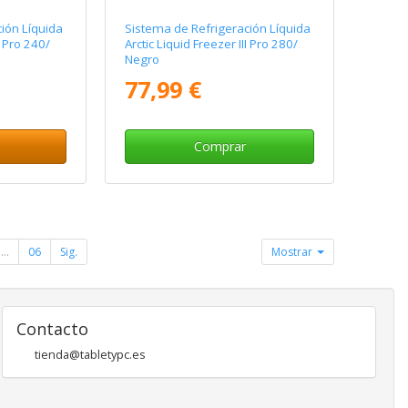
ión Líquida
Sistema de Refrigeración Líquida
I Pro 240/
Arctic Liquid Freezer III Pro 280/
Negro
77,99 €
Comprar
...
06
Sig.
Mostrar
Contacto
tienda@tabletypc.es