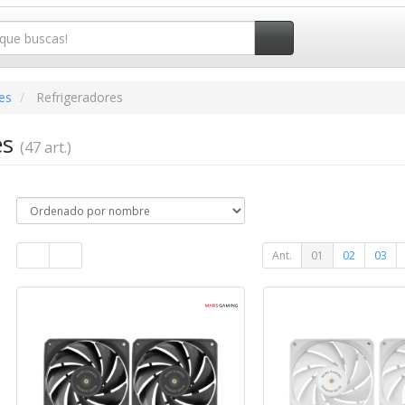
es
Refrigeradores
es
(47 art.)
Ant.
01
02
03