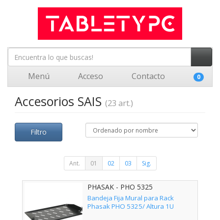
Menú
Acceso
Contacto
0
Accesorios SAIS
(23 art.)
Filtro
Ant.
01
02
03
Sig.
PHASAK - PHO 5325
Bandeja Fija Mural para Rack
Phasak PHO 5325/ Altura 1U