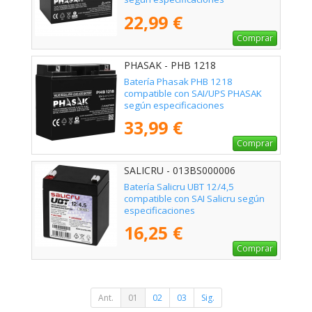
22,99 €
Comprar
PHASAK - PHB 1218
Batería Phasak PHB 1218
compatible con SAI/UPS PHASAK
según especificaciones
33,99 €
Comprar
SALICRU - 013BS000006
Batería Salicru UBT 12/4,5
compatible con SAI Salicru según
especificaciones
16,25 €
Comprar
Ant.
01
02
03
Sig.