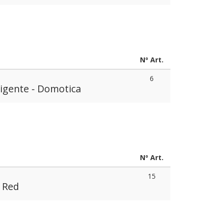
Nº Art.
6
ligente - Domotica
Nº Art.
15
e Red