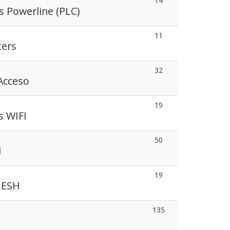
14
s Powerline (PLC)
11
ters
32
Acceso
19
s WIFI
50
I
19
MESH
135