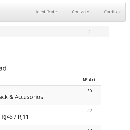
Identifícate
Contacto
Carrito
dad
Nº Art.
30
ack & Accesorios
57
RJ45 / RJ11