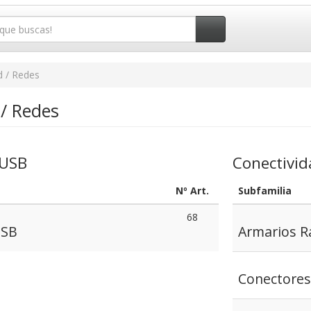
d / Redes
 / Redes
 USB
Conectivi
Nº Art.
Subfamilia
68
USB
Armarios R
Conectores 