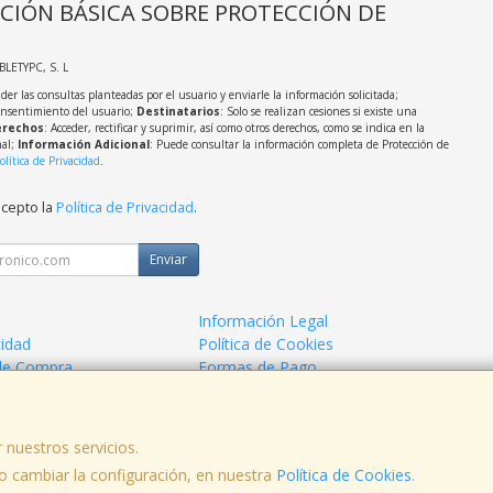
CIÓN BÁSICA SOBRE PROTECCIÓN DE
ABLETYPC, S. L
der las consultas planteadas por el usuario y enviarle la información solicitada;
onsentimiento del usuario;
Destinatarios
: Solo se realizan cesiones si existe una
rechos
: Acceder, rectificar y suprimir, así como otros derechos, como se indica en la
nal;
Información Adicional
: Puede consultar la información completa de Protección de
olítica de Privacidad
.
acepto la
Política de Privacidad
.
Enviar
Información Legal
cidad
Política de Cookies
de Compra
Formas de Pago
 nuestros servicios.
 cambiar la configuración, en nuestra
Política de Cookies
.
, , , , España. - C.I.F.: B06991772 - Tfno: