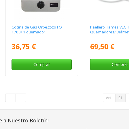
Cocina de Gas Orbegozo FO
Paellero Flames VLC T
1700/ 1 quemador
Quemadores/ Diáme
36,75 €
69,50 €
Comprar
Comprar
Ant.
01
e a Nuestro Boletín!