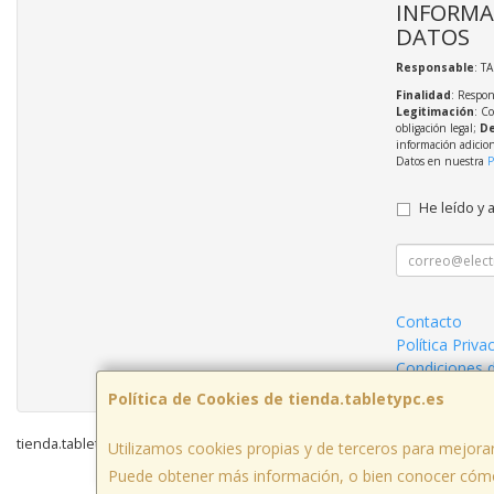
INFORMA
DATOS
Responsable
: T
Finalidad
: Respon
Legitimación
: C
obligación legal;
De
información adicio
Datos en nuestra
P
He leído y 
Contacto
Política Priva
Condiciones 
Política de Cookies de tienda.tabletypc.es
tienda.tabletypc.es © 2026
Utilizamos cookies propias y de terceros para mejorar
Puede obtener más información, o bien conocer cómo