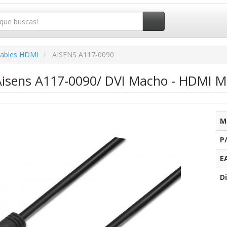
ables HDMI
AISENS A117-0090
isens A117-0090/ DVI Macho - HDMI M
M
P
E
Di