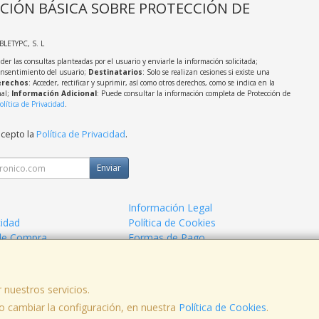
CIÓN BÁSICA SOBRE PROTECCIÓN DE
ABLETYPC, S. L
der las consultas planteadas por el usuario y enviarle la información solicitada;
onsentimiento del usuario;
Destinatarios
: Solo se realizan cesiones si existe una
rechos
: Acceder, rectificar y suprimir, así como otros derechos, como se indica en la
nal;
Información Adicional
: Puede consultar la información completa de Protección de
olítica de Privacidad
.
acepto la
Política de Privacidad
.
Enviar
Información Legal
cidad
Política de Cookies
de Compra
Formas de Pago
 nuestros servicios.
 cambiar la configuración, en nuestra
Política de Cookies
.
, , , , España. - C.I.F.: B06991772 - Tfno: