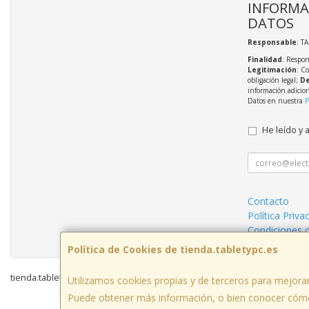
INFORMA
DATOS
Responsable
: T
Finalidad
: Respon
Legitimación
: C
obligación legal;
De
información adicio
Datos en nuestra
P
He leído y 
Contacto
Política Priva
Condiciones 
Política de Cookies de tienda.tabletypc.es
tienda.tabletypc.es © 2026
Utilizamos cookies propias y de terceros para mejorar
Puede obtener más información, o bien conocer cómo