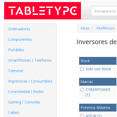
Inicio
Periféricos
Ordenadores
Componentes
Inversores d
Portátiles
SmartPhones / Teléfonos
Stock
Solo con Stock
Televisor
Impresoras / Consumibles
Marcas
CYBERPOWER
Conectividad / Redes
(1)
Gaming / Consolas
Potencia Máxima
Cables
420 W (1)