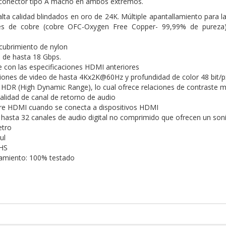
conector tipo A macho en ambos extremos.
lta calidad blindados en oro de 24K. Múltiple apantallamiento para l
s de cobre (cobre OFC-Oxygen Free Copper- 99,99% de pureza) 
cubrimiento de nylon
 de hasta 18 Gbps.
 con las especificaciones HDMI anteriores
iones de video de hasta 4Kx2K@60Hz y profundidad de color 48 bit/p
HDR (High Dynamic Range), lo cual ofrece relaciones de contraste m
alidad de canal de retorno de audio
re HDMI cuando se conecta a dispositivos HDMI
hasta 32 canales de audio digital no comprimido que ofrecen un son
etro
ul
HS
namiento: 100% testado