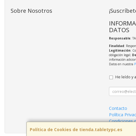
Sobre Nosotros
¡Suscríbet
INFORMA
DATOS
Responsable
: T
Finalidad
: Respon
Legitimación
: C
obligación legal;
De
información adicio
Datos en nuestra
P
He leído y 
Contacto
Política Priva
Condiciones 
Política de Cookies de tienda.tabletypc.es