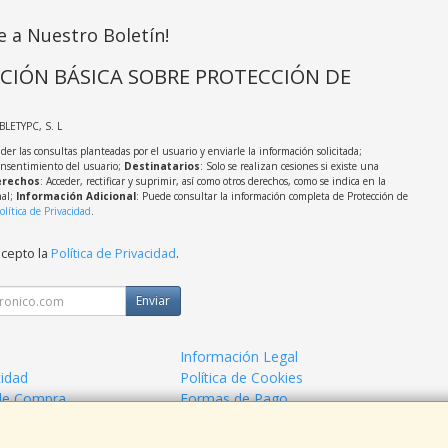
e a Nuestro Boletín!
CIÓN BÁSICA SOBRE PROTECCIÓN DE
ABLETYPC, S. L
der las consultas planteadas por el usuario y enviarle la información solicitada;
onsentimiento del usuario;
Destinatarios
: Solo se realizan cesiones si existe una
rechos
: Acceder, rectificar y suprimir, así como otros derechos, como se indica en la
nal;
Información Adicional
: Puede consultar la información completa de Protección de
olítica de Privacidad
.
acepto la
Política de Privacidad
.
Enviar
Información Legal
cidad
Política de Cookies
de Compra
Formas de Pago