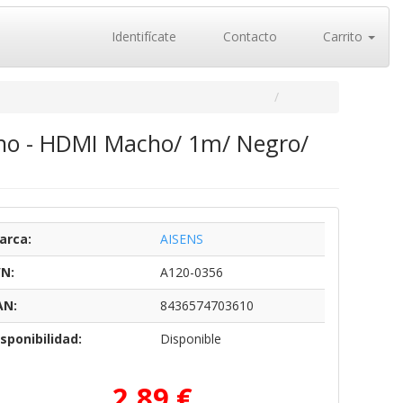
Identifícate
Contacto
Carrito
ho - HDMI Macho/ 1m/ Negro/
arca:
AISENS
/N:
A120-0356
AN:
8436574703610
sponibilidad:
Disponible
2,89 €