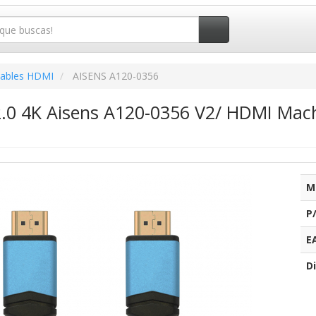
ables HDMI
AISENS A120-0356
.0 4K Aisens A120-0356 V2/ HDMI Mac
M
P
E
Di