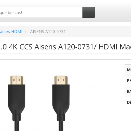
ables HDMI
AISENS A120-0731
.0 4K CCS Aisens A120-0731/ HDMI M
M
P
E
Di