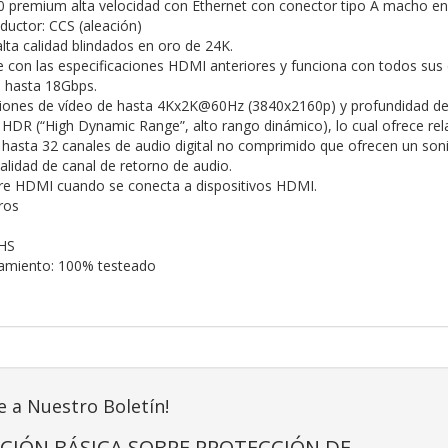
0 premium alta velocidad con Ethernet con conector tipo A macho 
ductor: CCS (aleación)
lta calidad blindados en oro de 24K.
 con las especificaciones HDMI anteriores y funciona con todos sus 
 hasta 18Gbps.
iones de vídeo de hasta 4Kx2K@60Hz (3840x2160p) y profundidad de c
HDR (“High Dynamic Range”, alto rango dinámico), lo cual ofrece rel
hasta 32 canales de audio digital no comprimido que ofrecen un son
alidad de canal de retorno de audio.
re HDMI cuando se conecta a dispositivos HDMI.
ros
HS
namiento: 100% testeado
e a Nuestro Boletín!
CIÓN BÁSICA SOBRE PROTECCIÓN DE