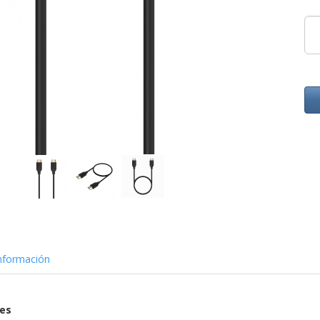
nformación
nes