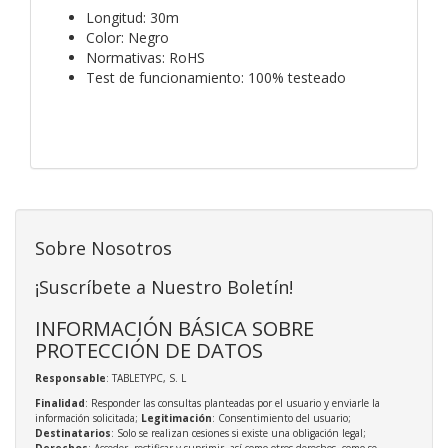
Longitud: 30m
Color: Negro
Normativas: RoHS
Test de funcionamiento: 100% testeado
Sobre Nosotros
¡Suscríbete a Nuestro Boletín!
INFORMACIÓN BÁSICA SOBRE
PROTECCIÓN DE DATOS
Responsable
: TABLETYPC, S. L
Finalidad
: Responder las consultas planteadas por el usuario y enviarle la
información solicitada;
Legitimación
: Consentimiento del usuario;
Destinatarios
: Solo se realizan cesiones si existe una obligación legal;
Derechos
: Acceder, rectificar y suprimir, así como otros derechos, como se