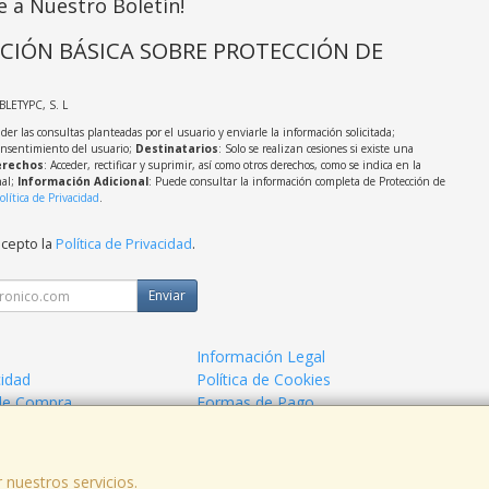
e a Nuestro Boletín!
CIÓN BÁSICA SOBRE PROTECCIÓN DE
ABLETYPC, S. L
der las consultas planteadas por el usuario y enviarle la información solicitada;
onsentimiento del usuario;
Destinatarios
: Solo se realizan cesiones si existe una
rechos
: Acceder, rectificar y suprimir, así como otros derechos, como se indica en la
nal;
Información Adicional
: Puede consultar la información completa de Protección de
olítica de Privacidad
.
acepto la
Política de Privacidad
.
Enviar
Información Legal
cidad
Política de Cookies
de Compra
Formas de Pago
 nuestros servicios.