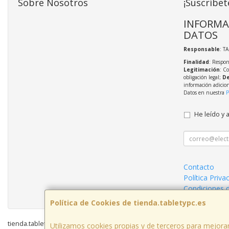
Sobre Nosotros
¡Suscríbet
INFORMA
DATOS
Responsable
: T
Finalidad
: Respon
Legitimación
: C
obligación legal;
De
información adicio
Datos en nuestra
P
He leído y 
Contacto
Política Priva
Condiciones 
Política de Cookies de tienda.tabletypc.es
tienda.tabletypc.es © 2026
Utilizamos cookies propias y de terceros para mejorar