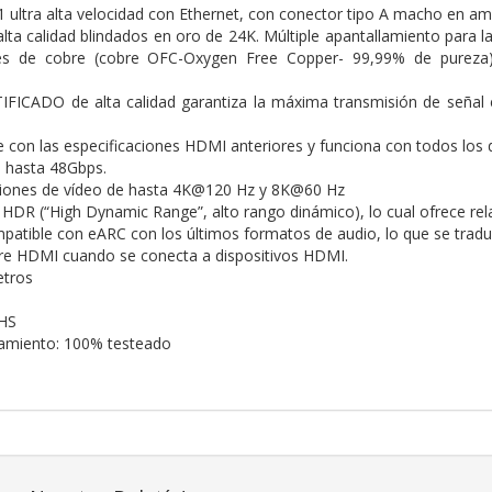
 ultra alta velocidad con Ethernet, con conector tipo A macho en 
lta calidad blindados en oro de 24K. Múltiple apantallamiento para l
s de cobre (cobre OFC-Oxygen Free Copper- 99,99% de pureza) 
IFICADO de alta calidad garantiza la máxima transmisión de señal en
 con las especificaciones HDMI anteriores y funciona con todos los 
 hasta 48Gbps.
ciones de vídeo de hasta 4K@120 Hz y 8K@60 Hz
HDR (“High Dynamic Range”, alto rango dinámico), lo cual ofrece rel
atible con eARC con los últimos formatos de audio, lo que se traduce
re HDMI cuando se conecta a dispositivos HDMI.
etros
HS
namiento: 100% testeado