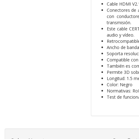
Cable HDMI V2.1
Conectores de a
con conductore
transmisión.
Este cable CERT
audio y vídeo.
Retrocompatible
Ancho de banda
Soporta resolu
Compatible con 
También es comp
Permite 3D sob
Longitud: 1.5 m
Color: Negro
Normativas: Ro
Test de funcio