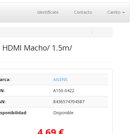
Identifícate
Contacto
Carrito
- HDMI Macho/ 1.5m/
arca:
AISENS
/N:
A150-0422
AN:
8436574704587
sponibilidad:
Disponible
4,69 €