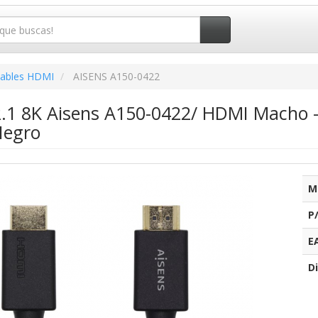
ables HDMI
AISENS A150-0422
.1 8K Aisens A150-0422/ HDMI Macho 
Negro
M
P
E
Di