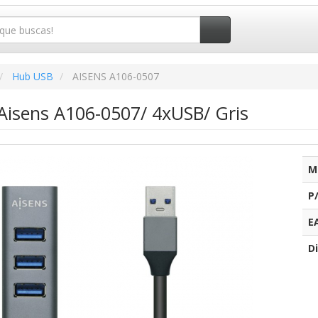
Hub USB
AISENS A106-0507
Aisens A106-0507/ 4xUSB/ Gris
M
P
E
Di