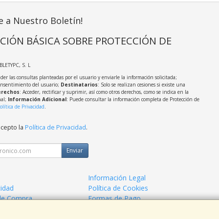
e a Nuestro Boletín!
CIÓN BÁSICA SOBRE PROTECCIÓN DE
ABLETYPC, S. L
der las consultas planteadas por el usuario y enviarle la información solicitada;
onsentimiento del usuario;
Destinatarios
: Solo se realizan cesiones si existe una
rechos
: Acceder, rectificar y suprimir, así como otros derechos, como se indica en la
nal;
Información Adicional
: Puede consultar la información completa de Protección de
olítica de Privacidad
.
acepto la
Política de Privacidad
.
Enviar
Información Legal
cidad
Política de Cookies
de Compra
Formas de Pago