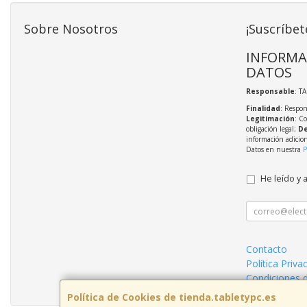
Sobre Nosotros
¡Suscríbet
INFORMA
DATOS
Responsable
: T
Finalidad
: Respon
Legitimación
: C
obligación legal;
De
información adicio
Datos en nuestra
P
He leído y 
Contacto
Política Priva
Condiciones 
Política de Cookies de tienda.tabletypc.es