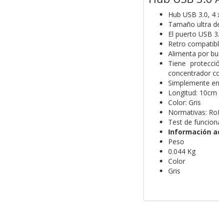
Hub USB 3.0, 4
Tamaño ultra del
El puerto USB 3
Retro compatible
Alimenta por bu
Tiene protecci
concentrador co
Simplemente enc
Longitud: 10cm
Color: Gris
Normativas: Ro
Test de funcio
Información a
Peso
0.044 Kg
Color
Gris