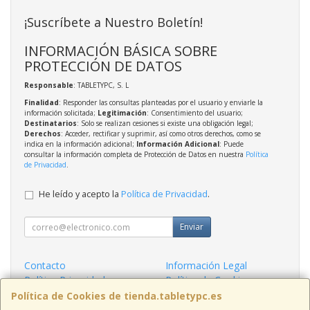
¡Suscríbete a Nuestro Boletín!
INFORMACIÓN BÁSICA SOBRE
PROTECCIÓN DE DATOS
Responsable
: TABLETYPC, S. L
Finalidad
: Responder las consultas planteadas por el usuario y enviarle la
información solicitada;
Legitimación
: Consentimiento del usuario;
Destinatarios
: Solo se realizan cesiones si existe una obligación legal;
Derechos
: Acceder, rectificar y suprimir, así como otros derechos, como se
indica en la información adicional;
Información Adicional
: Puede
consultar la información completa de Protección de Datos en nuestra
Política
de Privacidad
.
He leído y acepto la
Política de Privacidad
.
Enviar
Contacto
Información Legal
Política Privacidad
Política de Cookies
Condiciones de Compra
Formas de Pago
Política de Cookies de tienda.tabletypc.es