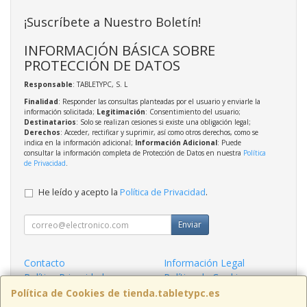
¡Suscríbete a Nuestro Boletín!
INFORMACIÓN BÁSICA SOBRE
PROTECCIÓN DE DATOS
Responsable
: TABLETYPC, S. L
Finalidad
: Responder las consultas planteadas por el usuario y enviarle la
información solicitada;
Legitimación
: Consentimiento del usuario;
Destinatarios
: Solo se realizan cesiones si existe una obligación legal;
Derechos
: Acceder, rectificar y suprimir, así como otros derechos, como se
indica en la información adicional;
Información Adicional
: Puede
consultar la información completa de Protección de Datos en nuestra
Política
de Privacidad
.
He leído y acepto la
Política de Privacidad
.
Enviar
Contacto
Información Legal
Política Privacidad
Política de Cookies
Condiciones de Compra
Formas de Pago
Política de Cookies de tienda.tabletypc.es