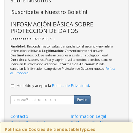
Sobre Nosotros
¡Suscríbete a Nuestro Boletín!
INFORMACIÓN BÁSICA SOBRE
PROTECCIÓN DE DATOS
Responsable
: TABLETYPC, S. L
Finalidad
: Responder las consultas planteadas por el usuario y enviarle la
información solicitada;
Legitimación
: Consentimiento del usuario;
Destinatarios
: Solo se realizan cesiones si existe una obligación legal;
Derechos
: Acceder, rectificar y suprimir, así como otros derechos, como se
indica en la información adicional;
Información Adicional
: Puede
consultar la información completa de Protección de Datos en nuestra
Política
de Privacidad
.
He leído y acepto la
Política de Privacidad
.
Enviar
Contacto
Información Legal
Política Privacidad
Política de Cookies
Condiciones de Compra
Formas de Pago
Política de Cookies de tienda.tabletypc.es