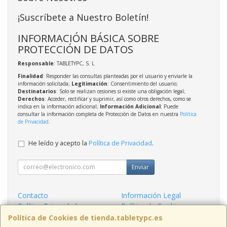
¡Suscríbete a Nuestro Boletín!
INFORMACIÓN BÁSICA SOBRE
PROTECCIÓN DE DATOS
Responsable
: TABLETYPC, S. L
Finalidad
: Responder las consultas planteadas por el usuario y enviarle la
información solicitada;
Legitimación
: Consentimiento del usuario;
Destinatarios
: Solo se realizan cesiones si existe una obligación legal;
Derechos
: Acceder, rectificar y suprimir, así como otros derechos, como se
indica en la información adicional;
Información Adicional
: Puede
consultar la información completa de Protección de Datos en nuestra
Política
de Privacidad
.
He leído y acepto la
Política de Privacidad
.
Enviar
Contacto
Información Legal
Política Privacidad
Política de Cookies
Condiciones de Compra
Formas de Pago
Política de Cookies de tienda.tabletypc.es