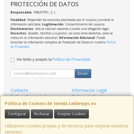
PROTECCIÓN DE DATOS
Responsable
: TABLETYPC, S. L
Finalidad
: Responder las consultas planteadas por el usuario y enviarle la
información solicitada;
Legitimación
: Consentimiento del usuario;
Destinatarios
: Solo se realizan cesiones si existe una obligación legal;
Derechos
: Acceder, rectificar y suprimir, así como otros derechos, como se
indica en la información adicional;
Información Adicional
: Puede
consultar la información completa de Protección de Datos en nuestra
Política
de Privacidad
.
He leído y acepto la
Política de Privacidad
.
Enviar
Contacto
Información Legal
Política Privacidad
Política de Cookies
Condiciones de Compra
Formas de Pago
Política de Cookies de tienda.tabletypc.es
Configurar
Rechazar
Aceptar Cookies
Contacto
tienda@tabletypc.es
Utilizamos cookies propias y de terceros para mejorar nuestros
servicios.