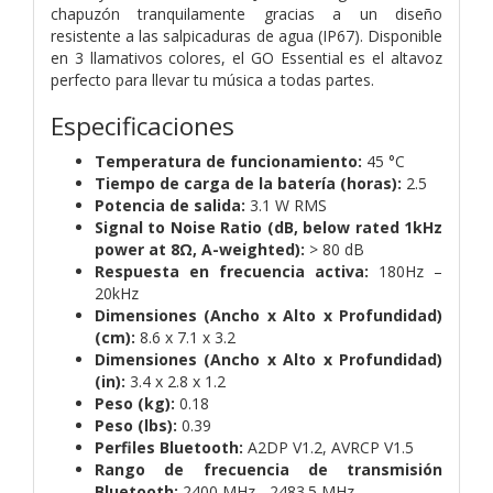
chapuzón tranquilamente gracias a un diseño
resistente a las salpicaduras de agua (IP67). Disponible
en 3 llamativos colores, el GO Essential es el altavoz
perfecto para llevar tu música a todas partes.
Especificaciones
Temperatura de funcionamiento:
45 °C
Tiempo de carga de la batería (horas):
2.5
Potencia de salida:
3.1 W RMS
Signal to Noise Ratio (dB, below rated 1kHz
power at 8Ω, A-weighted):
> 80 dB
Respuesta en frecuencia activa:
180Hz –
20kHz
Dimensiones (Ancho x Alto x Profundidad)
(cm):
8.6 x 7.1 x 3.2
Dimensiones (Ancho x Alto x Profundidad)
(in):
3.4 x 2.8 x 1.2
Peso (kg):
0.18
Peso (lbs):
0.39
Perfiles Bluetooth:
A2DP V1.2, AVRCP V1.5
Rango de frecuencia de transmisión
Bluetooth:
2400 MHz - 2483.5 MHz