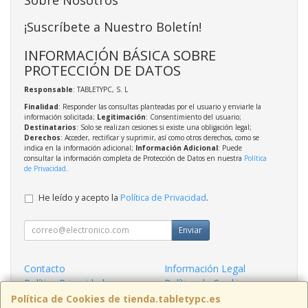
¡Suscríbete a Nuestro Boletín!
INFORMACIÓN BÁSICA SOBRE
PROTECCIÓN DE DATOS
Responsable
: TABLETYPC, S. L
Finalidad
: Responder las consultas planteadas por el usuario y enviarle la
información solicitada;
Legitimación
: Consentimiento del usuario;
Destinatarios
: Solo se realizan cesiones si existe una obligación legal;
Derechos
: Acceder, rectificar y suprimir, así como otros derechos, como se
indica en la información adicional;
Información Adicional
: Puede
consultar la información completa de Protección de Datos en nuestra
Política
de Privacidad
.
He leído y acepto la
Política de Privacidad
.
Enviar
Contacto
Información Legal
Política Privacidad
Política de Cookies
Condiciones de Compra
Formas de Pago
Política de Cookies de tienda.tabletypc.es