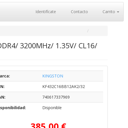
Identifícate
Contacto
Carrito
DDR4/ 3200MHz/ 1.35V/ CL16/
arca:
KINGSTON
/N:
KF432C16BB12AK2/32
AN:
740617337969
sponibilidad:
Disponible
385,00 €