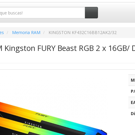
es
Memoria RAM
KINGSTON KF432C16BB12AK2/32
Kingston FURY Beast RGB 2 x 16GB/ 
M
P
E
Di