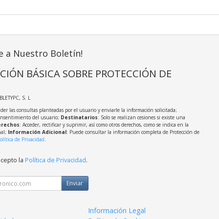
e a Nuestro Boletín!
CIÓN BÁSICA SOBRE PROTECCIÓN DE
ABLETYPC, S. L
der las consultas planteadas por el usuario y enviarle la información solicitada;
onsentimiento del usuario;
Destinatarios
: Solo se realizan cesiones si existe una
rechos
: Acceder, rectificar y suprimir, así como otros derechos, como se indica en la
nal;
Información Adicional
: Puede consultar la información completa de Protección de
olítica de Privacidad
.
acepto la
Política de Privacidad
.
Enviar
Información Legal