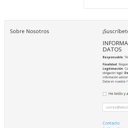
Sobre Nosotros
¡Suscríbet
INFORMA
DATOS
Responsable
: T
Finalidad
: Respon
Legitimación
: C
obligación legal;
De
información adicio
Datos en nuestra
P
He leído y 
Contacto