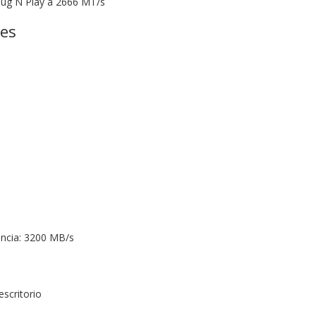
lug N Play a 2666 MT/s
nes
encia: 3200 MB/s
scritorio