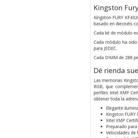
Kingston Fury
Kingston FURY KF432C
basado en dieciséis 
Cada kit de módulo e
Cada
módulo ha sido
para JEDEC.
Cada DIMM de 288 pin
Dé rienda sue
Las memorias Kingsto
RGB, que complementa
perfiles Intel XMP C
obtener toda la adrena
Elegante ilumin
Kingston FURY 
Intel XMP Certi
Preparado par
Velocidades de