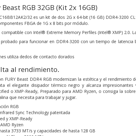
 Beast RGB 32GB (Kit 2x 16GB)
16BB12AK2/32 es un kit de dos 2G x 64-bit
(16 GB) DDR4-3200 CL
componentes FBGA de 1G x 8 bits por
módulo.
s compatible con Intel® Extreme Memory
Perfiles (Intel® XMP) 2.0. L
 probado para funcionar en DDR4-3200 con un tiempo de latencia
es utiliza dedos de contacto dorados
lta al rendimiento.
n FURY Beast DDR4 RGB modernizan la estética y el rendimiento de 
 el elegante disipador térmico negro y alcanza impresionantes v
ertified o XMP-Ready, Preparado para AMD Ryzen, o consiga la sobr
lina que necesita para trabajar y jugar.
ación RGB
Infrared Sync Technology patentada
fied y XMP-Ready
a AMD Ryzen
 hasta 3733 MT/s y capacidades de hasta 128 GB