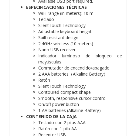
Available USB port required.
ESPECIFICACIONES TÉCNICAS
WiFi range (in meters): 10 m
Teclado
SilentTouch Technology
Adjustable keyboard height
Spill-resistant design
2.4GHz wireless (10 meters)
Nano USB receiver
Indicador luminoso de bloqueo de
mayúsculas
Conmutador de encendido/apagado
2 AAA batteries（Alkaline Battery）
Ratón
SilentTouch Technology
Contoured compact shape
Smooth, responsive cursor control
On/off power button
1 AA batteries (Alkaline Battery）
CONTENIDO DE LA CAJA
Teclado con 2 pilas AAA
Ratón con 1 pila AA
Receptor USB