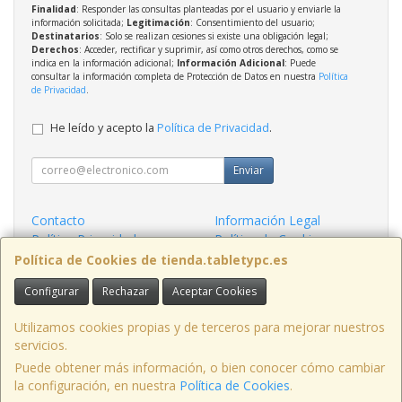
Finalidad
: Responder las consultas planteadas por el usuario y enviarle la
información solicitada;
Legitimación
: Consentimiento del usuario;
Destinatarios
: Solo se realizan cesiones si existe una obligación legal;
Derechos
: Acceder, rectificar y suprimir, así como otros derechos, como se
indica en la información adicional;
Información Adicional
: Puede
consultar la información completa de Protección de Datos en nuestra
Política
de Privacidad
.
He leído y acepto la
Política de Privacidad
.
Enviar
Contacto
Información Legal
Política Privacidad
Política de Cookies
Condiciones de Compra
Formas de Pago
Política de Cookies de tienda.tabletypc.es
Configurar
Rechazar
Aceptar Cookies
Contacto
tienda@tabletypc.es
Utilizamos cookies propias y de terceros para mejorar nuestros
servicios.
Puede obtener más información, o bien conocer cómo cambiar
la configuración, en nuestra
Política de Cookies
.
, , , , España. - C.I.F.: B06991772 - Tfno: