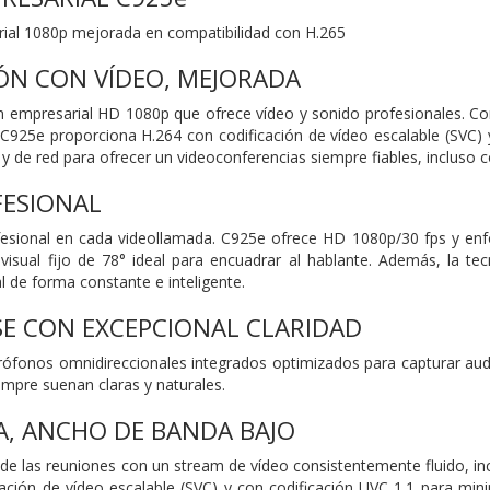
al 1080p mejorada en compatibilidad con H.265
N CON VÍDEO, MEJORADA
mpresarial HD 1080p que ofrece vídeo y sonido profesionales. Con c
C925e proporciona H.264 con codificación de vídeo escalable (SVC) 
 y de red para ofrecer un videoconferencias siempre fiables, incluso 
FESIONAL
ofesional en cada videollamada. C925e ofrece HD 1080p/30 fps y en
sual fijo de 78° ideal para encuadrar al hablante. Además, la te
al de forma constante e inteligente.
E CON EXCEPCIONAL CLARIDAD
fonos omnidireccionales integrados optimizados para capturar audi
empre suenan claras y naturales.
A, ANCHO DE BANDA BAJO
d de las reuniones con un stream de vídeo consistentemente fluido, 
ación de vídeo escalable (SVC) y con codificación UVC 1.1 para min