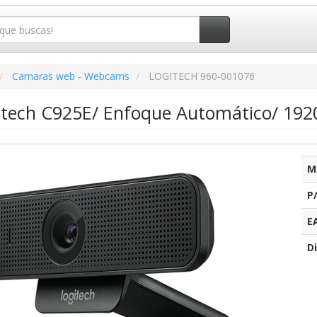
Camaras web - Webcams
LOGITECH 960-001076
ech C925E/ Enfoque Automático/ 1920
M
P
E
Di