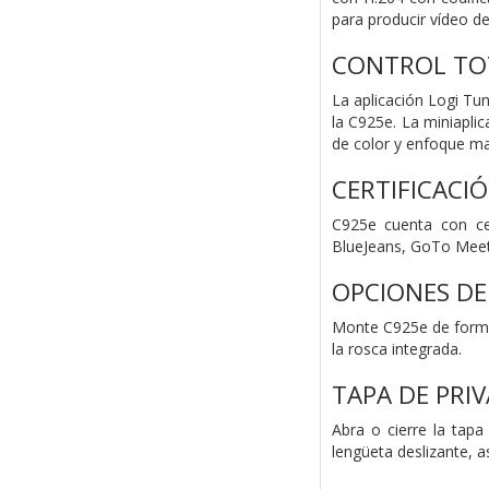
para producir vídeo d
CONTROL TOT
La aplicación Logi Tun
la C925e. La miniaplic
de color y enfoque man
CERTIFICACI
C925e cuenta con ce
BlueJeans, GoTo Meeti
OPCIONES DE
Monte C925e de forma 
la rosca integrada.
TAPA DE PRI
Abra o cierre la tapa
lengüeta deslizante, as