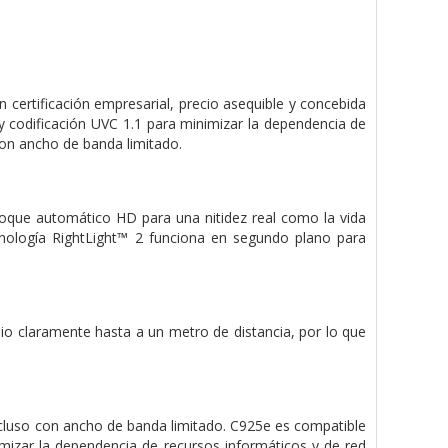
ertificación empresarial, precio asequible y concebida
y codificación UVC 1.1 para minimizar la dependencia de
con ancho de banda limitado.
foque automático HD para una nitidez real como la vida
cnología RightLight™ 2 funciona en segundo plano para
o claramente hasta a un metro de distancia, por lo que
incluso con ancho de banda limitado. C925e es compatible
imizar la dependencia de recursos informáticos y de red