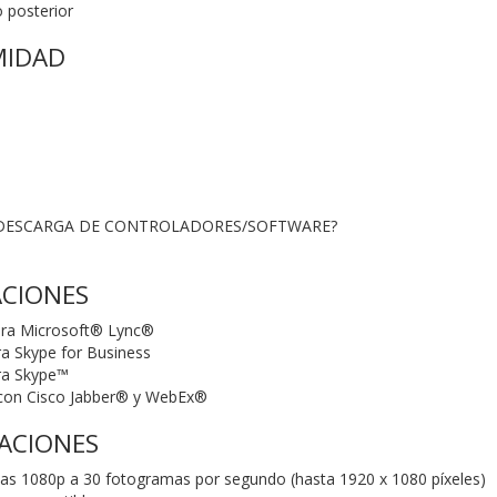
 posterior
IDAD
 DESCARGA DE CONTROLADORES/SOFTWARE?
ACIONES
ara Microsoft® Lync®
ra Skype for Business
ara Skype™
 con Cisco Jabber® y WebEx®
CACIONES
as 1080p a 30 fotogramas por segundo (hasta 1920 x 1080 píxeles)