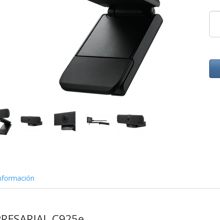
nformación
RESARIAL C925e