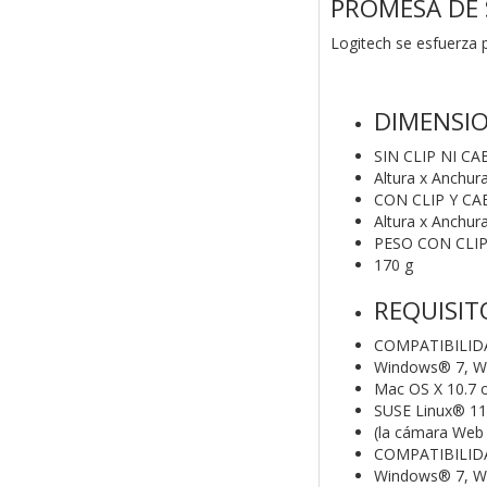
PROMESA DE 
Logitech se esfuerza p
DIMENSI
SIN CLIP NI CA
Altura x Anchu
CON CLIP Y CA
Altura x Anchu
PESO CON CLIP
170 g
REQUISIT
COMPATIBILID
Windows® 7, W
Mac OS X 10.7 o
SUSE Linux® 11
(la cámara Web 
COMPATIBILID
Windows® 7, W