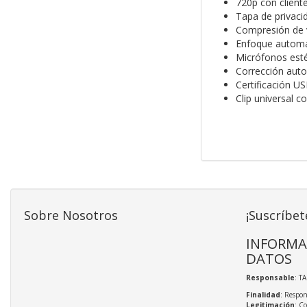
720p con client
Tapa de privaci
Compresión de 
Enfoque automá
Micrófonos esté
Corrección auto
Certificación US
Clip universal 
Sobre Nosotros
¡Suscríbet
INFORMA
DATOS
Responsable
: T
Finalidad
: Respon
Legitimación
: C