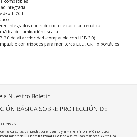
es compatibles
dad integrada
vídeo H.264
tico
reo integrados con reducción de ruido automática
mática de iluminación escasa
B 2.0 de alta velocidad (compatible con USB 3.0)
compatible con trípodes para monitores LCD, CRT o portátiles
e a Nuestro Boletín!
CIÓN BÁSICA SOBRE PROTECCIÓN DE
ABLETYPC, S. L
der las consultas planteadas por el usuario y enviarle la información solicitada;
onsentimiento del usuario;
Destinatarios
: Solo se realizan cesiones si existe una