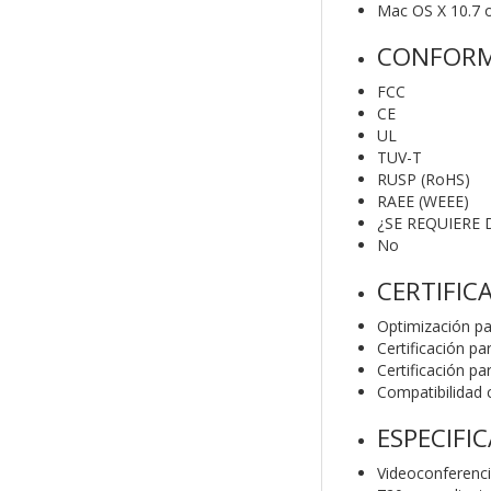
Mac OS X 10.7 o
CONFORM
FCC
CE
UL
TUV-T
RUSP (RoHS)
RAEE (WEEE)
¿SE REQUIERE
No
CERTIFIC
Optimización p
Certificación pa
Certificación p
Compatibilidad
ESPECIFI
Videoconferenci