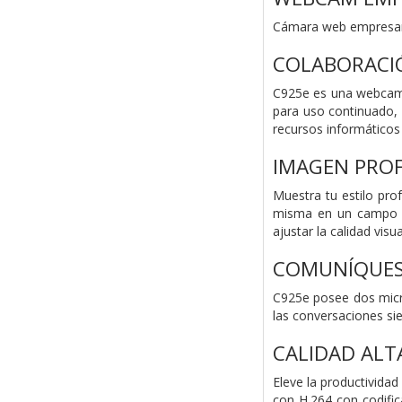
Cámara web empresari
COLABORACIÓ
C925e es una webcam e
para uso continuado, 
recursos informáticos
IMAGEN PRO
Muestra tu estilo pr
misma en un campo vi
ajustar la calidad visu
COMUNÍQUES
C925e posee dos micró
las conversaciones si
CALIDAD ALT
Eleve la productivida
con H.264 con codific