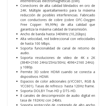
interferencias electromagnéticas (EMI).
Conectores de alta calidad blindados en oro de
24K. Múltiple apantallamiento para la máxima
reducción de posibles interferencias. Fabricado
con conductores de cobre (cobre OFC-Oxygen
Free Copper- 99,99%) de alta calidad que
garantiza la máxima calidad de transmisión.
Ancho de banda hasta 340MHz (10,2Gbps)
Alta velocidad, red bidireccional con velocidades
de hasta 100 Mbps.
Soporta funcionalidad de canal de retorno de
audio.
Soporta resoluciones de vídeo de 4K x 2K
(3840×2160 24Hz/25Hz/30Hz; 4096×2160 24Hz)
y 1080p.
Permite 3D sobre HDMI cuando se conecta a
dispositivos HDMI.
Espacios de color adicionales (sYCC601, RGB &
YCC601). Tasas de refresco hasta 120Hz frame.
Soporta DOLBY True-HD y DTS-HD.
8 canales de descompresión de audio digital en
tasa de 192KHz con 24bits.
Soporta protección de contenido de alto ancho