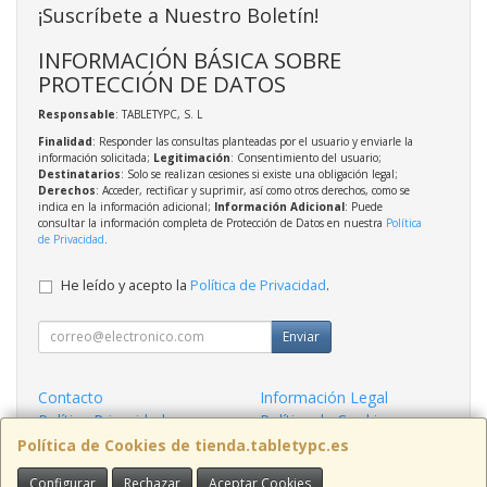
¡Suscríbete a Nuestro Boletín!
INFORMACIÓN BÁSICA SOBRE
PROTECCIÓN DE DATOS
Responsable
: TABLETYPC, S. L
Finalidad
: Responder las consultas planteadas por el usuario y enviarle la
información solicitada;
Legitimación
: Consentimiento del usuario;
Destinatarios
: Solo se realizan cesiones si existe una obligación legal;
Derechos
: Acceder, rectificar y suprimir, así como otros derechos, como se
indica en la información adicional;
Información Adicional
: Puede
consultar la información completa de Protección de Datos en nuestra
Política
de Privacidad
.
He leído y acepto la
Política de Privacidad
.
Enviar
Contacto
Información Legal
Política Privacidad
Política de Cookies
Condiciones de Compra
Formas de Pago
Política de Cookies de tienda.tabletypc.es
Configurar
Rechazar
Aceptar Cookies