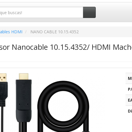
ables HDMI
NANO CABLE 10.15.4352
sor Nanocable 10.15.4352/ HDMI Macho
M
P
E
Di