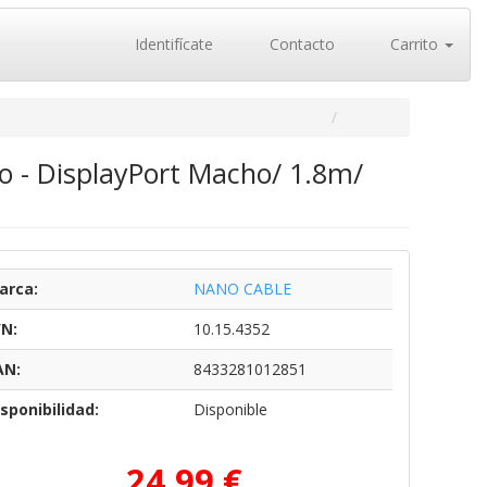
Identifícate
Contacto
Carrito
 - DisplayPort Macho/ 1.8m/
arca:
NANO CABLE
/N:
10.15.4352
AN:
8433281012851
sponibilidad:
Disponible
24,99 €