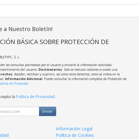
e a Nuestro Boletín!
CIÓN BÁSICA SOBRE PROTECCIÓN DE
ABLETYPC, S. L
der las consultas planteadas por el usuario y enviarle la información solicitada;
onsentimiento del usuario;
Destinatarios
: Solo se realizan cesiones si existe una
rechos
: Acceder, rectificar y suprimir, así como otros derechos, como se indica en la
nal;
Información Adicional
: Puede consultar la información completa de Protección de
olítica de Privacidad
.
acepto la
Política de Privacidad
.
Enviar
Información Legal
cidad
Política de Cookies