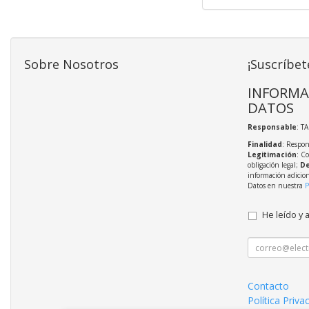
Sobre Nosotros
¡Suscríbet
INFORMA
DATOS
Responsable
: T
Finalidad
: Respon
Legitimación
: C
obligación legal;
De
información adicio
Datos en nuestra
P
He leído y 
Contacto
Política Priva