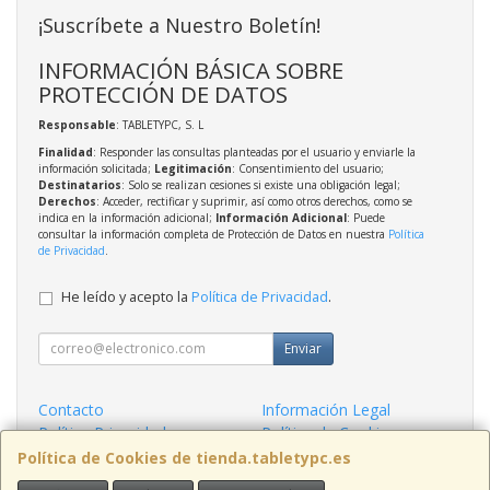
¡Suscríbete a Nuestro Boletín!
INFORMACIÓN BÁSICA SOBRE
PROTECCIÓN DE DATOS
Responsable
: TABLETYPC, S. L
Finalidad
: Responder las consultas planteadas por el usuario y enviarle la
información solicitada;
Legitimación
: Consentimiento del usuario;
Destinatarios
: Solo se realizan cesiones si existe una obligación legal;
Derechos
: Acceder, rectificar y suprimir, así como otros derechos, como se
indica en la información adicional;
Información Adicional
: Puede
consultar la información completa de Protección de Datos en nuestra
Política
de Privacidad
.
He leído y acepto la
Política de Privacidad
.
Enviar
Contacto
Información Legal
Política Privacidad
Política de Cookies
Condiciones de Compra
Formas de Pago
Política de Cookies de tienda.tabletypc.es