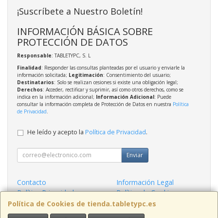
¡Suscríbete a Nuestro Boletín!
INFORMACIÓN BÁSICA SOBRE
PROTECCIÓN DE DATOS
Responsable
: TABLETYPC, S. L
Finalidad
: Responder las consultas planteadas por el usuario y enviarle la
información solicitada;
Legitimación
: Consentimiento del usuario;
Destinatarios
: Solo se realizan cesiones si existe una obligación legal;
Derechos
: Acceder, rectificar y suprimir, así como otros derechos, como se
indica en la información adicional;
Información Adicional
: Puede
consultar la información completa de Protección de Datos en nuestra
Política
de Privacidad
.
He leído y acepto la
Política de Privacidad
.
Enviar
Contacto
Información Legal
Política Privacidad
Política de Cookies
Condiciones de Compra
Formas de Pago
Política de Cookies de tienda.tabletypc.es