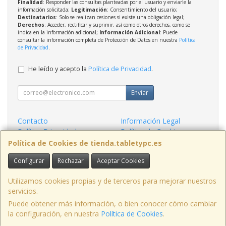
Finalidad
: Responder las consultas planteadas por el usuario y enviarle la
información solicitada;
Legitimación
: Consentimiento del usuario;
Destinatarios
: Solo se realizan cesiones si existe una obligación legal;
Derechos
: Acceder, rectificar y suprimir, así como otros derechos, como se
indica en la información adicional;
Información Adicional
: Puede
consultar la información completa de Protección de Datos en nuestra
Política
de Privacidad
.
He leído y acepto la
Política de Privacidad
.
Enviar
Contacto
Información Legal
Política Privacidad
Política de Cookies
Condiciones de Compra
Formas de Pago
Política de Cookies de tienda.tabletypc.es
Configurar
Rechazar
Aceptar Cookies
Contacto
tienda@tabletypc.es
Utilizamos cookies propias y de terceros para mejorar nuestros
servicios.
Puede obtener más información, o bien conocer cómo cambiar
la configuración, en nuestra
Política de Cookies
.
, , , , España. - C.I.F.: B06991772 - Tfno: