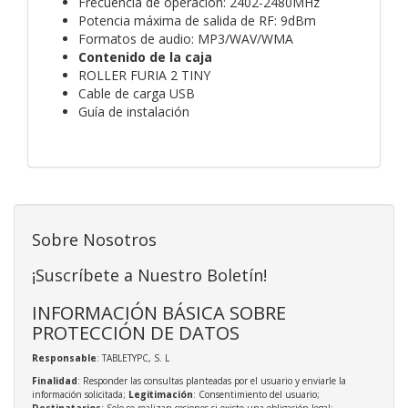
Frecuencia de operación: 2402-2480MHz
Potencia máxima de salida de RF: 9dBm
Formatos de audio: MP3/WAV/WMA
Contenido de la caja
ROLLER FURIA 2 TINY
Cable de carga USB
Guía de instalación
Sobre Nosotros
¡Suscríbete a Nuestro Boletín!
INFORMACIÓN BÁSICA SOBRE
PROTECCIÓN DE DATOS
Responsable
: TABLETYPC, S. L
Finalidad
: Responder las consultas planteadas por el usuario y enviarle la
información solicitada;
Legitimación
: Consentimiento del usuario;
Destinatarios
: Solo se realizan cesiones si existe una obligación legal;