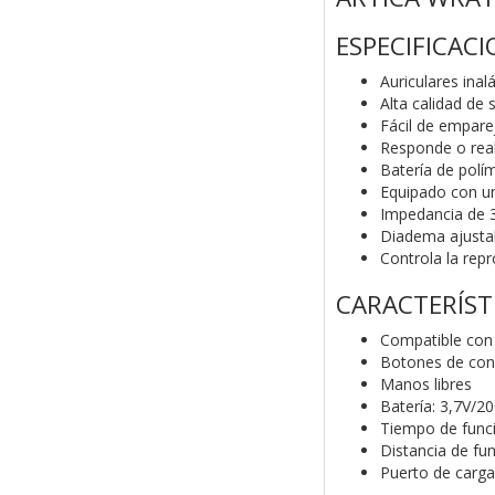
ESPECIFICAC
Auriculares ina
Alta calidad de 
Fácil de emparej
Responde o reali
Batería de polím
Equipado con un
Impedancia de 3
Diadema ajustab
Controla la rep
CARACTERÍST
Compatible con 
Botones de con
Manos libres
Batería: 3,7V/
Tiempo de func
Distancia de fu
Puerto de carg