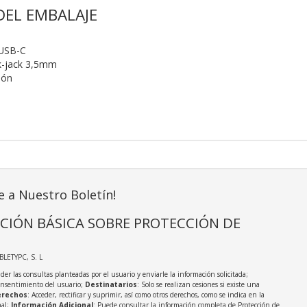
EL EMBALAJE
 USB-C
k-jack 3,5mm
ión
e a Nuestro Boletín!
CIÓN BÁSICA SOBRE PROTECCIÓN DE
ABLETYPC, S. L
der las consultas planteadas por el usuario y enviarle la información solicitada;
onsentimiento del usuario;
Destinatarios
: Solo se realizan cesiones si existe una
rechos
: Acceder, rectificar y suprimir, así como otros derechos, como se indica en la
nal;
Información Adicional
: Puede consultar la información completa de Protección de