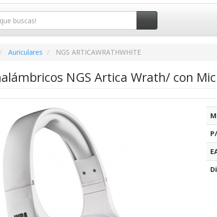
Auriculares
NGS ARTICAWRATHWHITE
Inalámbricos NGS Artica Wrath/ con Mic
M
P
E
Di