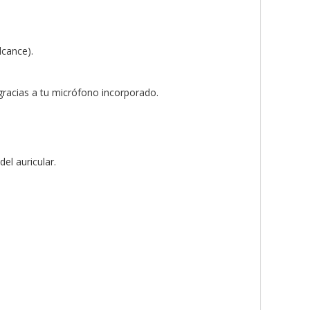
lcance).
 gracias a tu micrófono incorporado.
el auricular.