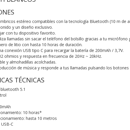
IONES
lámbricos estéreo compatibles con la tecnología Bluetooth (10 m de a
sonido y un diseño exclusivo.
ar con tu dispositivo favorito.
za llamadas sin sacar el teléfono del bolsillo gracias a tu micrófono
ero de litio con hasta 10 horas de duración.
a conexión USB tipo C para recargar la batería de 200mAh / 3,7V.
2 ohmios y respuesta en frecuencia de 20Hz ~ 20kHz.
le y almohadillas acolchadas.
roducción de música y responde a tus llamadas pulsando los botones d
ICAS TÉCNICAS
bluetooth 5.1
trol
200mAh
ionamiento: 10 horas*
ncionamiento: hasta 10 metros
a USB-C