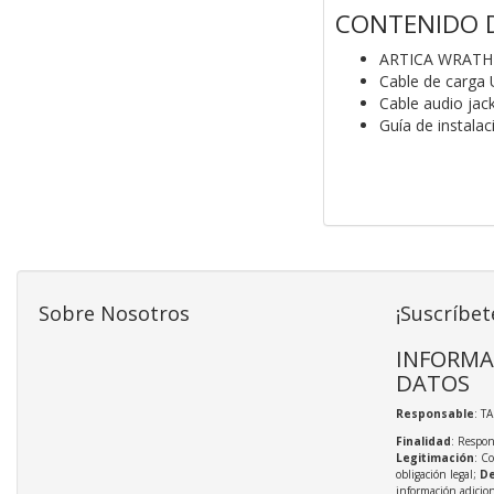
CONTENIDO D
ARTICA WRATH
Cable de carga
Cable audio jac
Guía de instalac
Sobre Nosotros
¡Suscríbet
INFORMA
DATOS
Responsable
: T
Finalidad
: Respon
Legitimación
: C
obligación legal;
De
información adicio