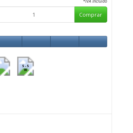
*IVA Incluido
Comprar
5 - 5
W