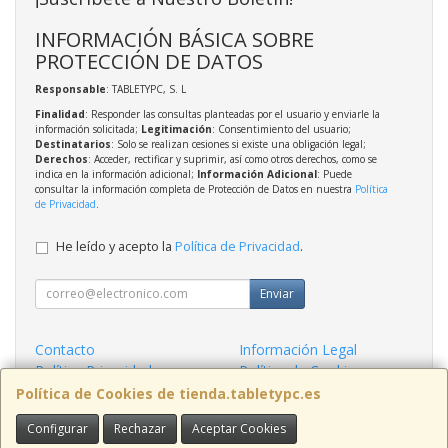
INFORMACIÓN BÁSICA SOBRE
PROTECCIÓN DE DATOS
Responsable
: TABLETYPC, S. L
Finalidad
: Responder las consultas planteadas por el usuario y enviarle la
información solicitada;
Legitimación
: Consentimiento del usuario;
Destinatarios
: Solo se realizan cesiones si existe una obligación legal;
Derechos
: Acceder, rectificar y suprimir, así como otros derechos, como se
indica en la información adicional;
Información Adicional
: Puede
consultar la información completa de Protección de Datos en nuestra
Política
de Privacidad
.
He leído y acepto la
Política de Privacidad
.
Enviar
Contacto
Información Legal
Política Privacidad
Política de Cookies
Condiciones de Compra
Formas de Pago
Política de Cookies de tienda.tabletypc.es
Configurar
Rechazar
Aceptar Cookies
Contacto