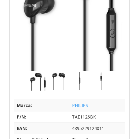
Marca:
PHILIPS
P/N:
TAE1126BK
EAN:
4895229124011