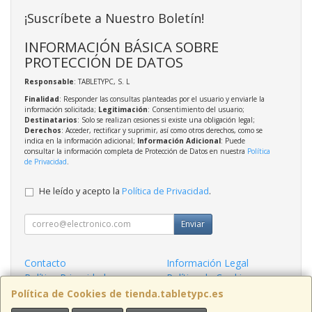
¡Suscríbete a Nuestro Boletín!
INFORMACIÓN BÁSICA SOBRE
PROTECCIÓN DE DATOS
Responsable
: TABLETYPC, S. L
Finalidad
: Responder las consultas planteadas por el usuario y enviarle la
información solicitada;
Legitimación
: Consentimiento del usuario;
Destinatarios
: Solo se realizan cesiones si existe una obligación legal;
Derechos
: Acceder, rectificar y suprimir, así como otros derechos, como se
indica en la información adicional;
Información Adicional
: Puede
consultar la información completa de Protección de Datos en nuestra
Política
de Privacidad
.
He leído y acepto la
Política de Privacidad
.
Enviar
Contacto
Información Legal
Política Privacidad
Política de Cookies
Condiciones de Compra
Formas de Pago
Política de Cookies de tienda.tabletypc.es