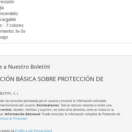
recisión
ía
encendido
ecargable
s - 7 colores
amiento 3v-5v
abajo
e a Nuestro Boletín!
CIÓN BÁSICA SOBRE PROTECCIÓN DE
ABLETYPC, S. L
der las consultas planteadas por el usuario y enviarle la información solicitada;
onsentimiento del usuario;
Destinatarios
: Solo se realizan cesiones si existe una
rechos
: Acceder, rectificar y suprimir, así como otros derechos, como se indica en la
nal;
Información Adicional
: Puede consultar la información completa de Protección de
olítica de Privacidad
.
acepto la
Política de Privacidad
.