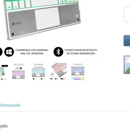
nformación
gado