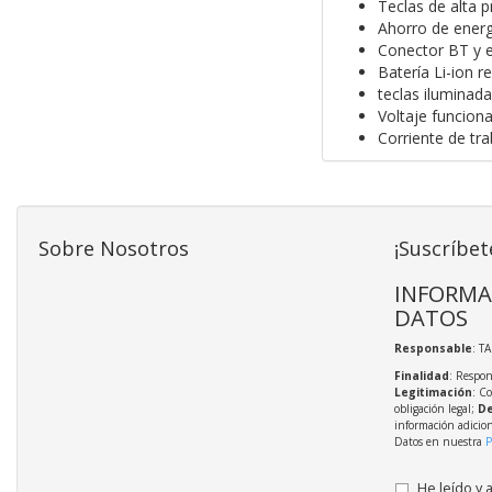
Teclas de alta p
Ahorro de energ
Conector BT y 
Batería Li-ion r
teclas iluminada
Voltaje funcion
Corriente de tr
Sobre Nosotros
¡Suscríbet
INFORMA
DATOS
Responsable
: T
Finalidad
: Respon
Legitimación
: C
obligación legal;
De
información adicio
Datos en nuestra
P
He leído y 