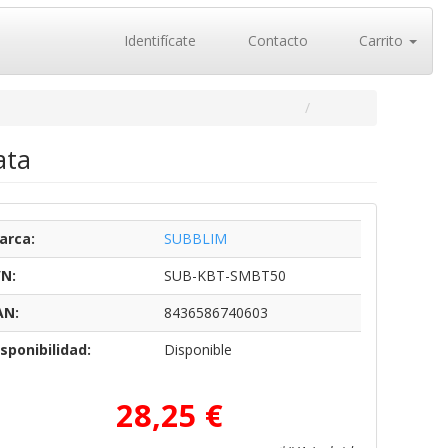
Identifícate
Contacto
Carrito
ata
arca:
SUBBLIM
/N:
SUB-KBT-SMBT50
AN:
8436586740603
sponibilidad:
Disponible
28,25 €