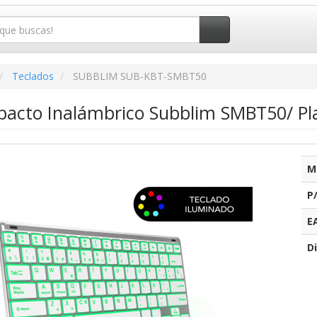
Teclados
SUBBLIM SUB-KBT-SMBT50
acto Inalámbrico Subblim SMBT50/ Pl
M
P
E
Di