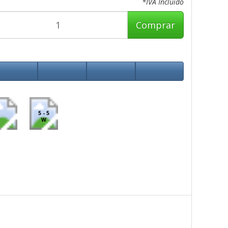
*IVA Incluido
Comprar
5 - 5
W