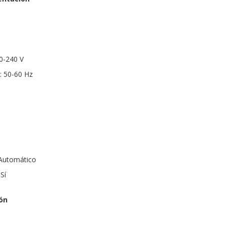
00-240 V
: 50-60 Hz
 Automático
Sí
ón