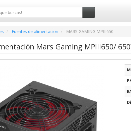
es
Fuentes de alimentacion
MARS GAMING MPIII650
imentación Mars Gaming MPIII650/ 650
M
P
E
Di