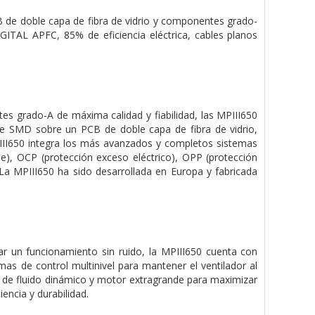
CB de doble capa de fibra de vidrio y componentes grado-
IGITAL APFC, 85% de eficiencia eléctrica, cables planos
tes grado-A de máxima calidad y fiabilidad, las MPIII650
ble SMD sobre un PCB de doble capa de fibra de vidrio,
PIII650 integra los más avanzados y completos sistemas
aje), OCP (protección exceso eléctrico), OPP (protección
La MPIII650 ha sido desarrollada en Europa y fabricada
ar un funcionamiento sin ruido, la MPIII650 cuenta con
as de control multinivel para mantener el ventilador al
 de fluido dinámico y motor extragrande para maximizar
encia y durabilidad.