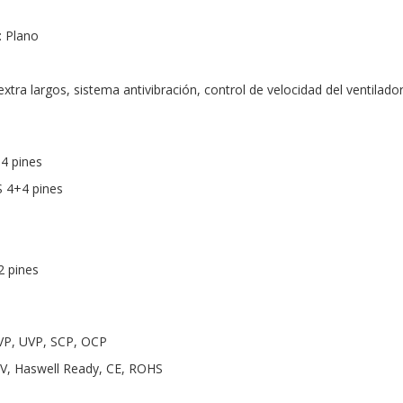
: Plano
extra largos, sistema antivibración, control de velocidad del ventilado
4 pines
S 4+4 pines
2 pines
VP, UVP, SCP, OCP
2V, Haswell Ready, CE, ROHS