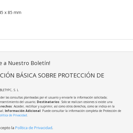
45 x 85 mm
e a Nuestro Boletín!
CIÓN BÁSICA SOBRE PROTECCIÓN DE
ABLETYPC, S. L
der las consultas planteadas por el usuario y enviarle la información solicitada;
onsentimiento del usuario;
Destinatarios
: Solo se realizan cesiones si existe una
rechos
: Acceder, rectificar y suprimir, así como otros derechos, como se indica en la
nal;
Información Adicional
: Puede consultar la información completa de Protección de
olítica de Privacidad
.
acepto la
Política de Privacidad
.