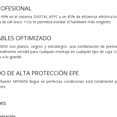
PROFESIONAL
l 99% en el sistema DIGITAL APFC y un 85% de eficiencia eléctrica log
de raíl único +12v te permitirá instalar el hardware más exigente.
ABLES OPTIMIZADO
II650 son planos, negros y extralargos: una combinación de presta
talmente versátil para cualquier montaje en cualquier tipo de caja. C
s a lo grande.
O DE ALTA PROTECCIÓN EPE
 fuente MPIII650 llegue en perfectas condiciones está totalmente
pes.
nes
entación