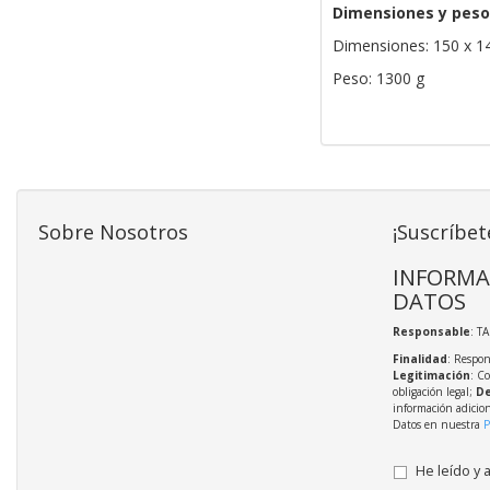
Dimensiones y peso
Dimensiones: 150 x 1
Peso: 1300 g
Sobre Nosotros
¡Suscríbet
INFORMA
DATOS
Responsable
: T
Finalidad
: Respon
Legitimación
: C
obligación legal;
De
información adicio
Datos en nuestra
P
He leído y 