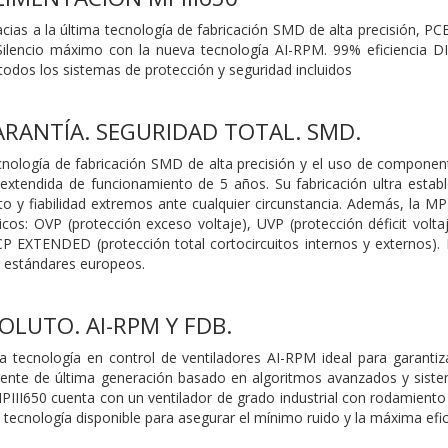
acias a la última tecnología de fabricación SMD de alta precisión, P
. Silencio máximo con la nueva tecnología AI-RPM. 99% eficiencia D
todos los sistemas de protección y seguridad incluidos
ARANTÍA. SEGURIDAD TOTAL. SMD.
ecnología de fabricación SMD de alta precisión y el uso de componen
 extendida de funcionamiento de 5 años. Su fabricación ultra esta
o y fiabilidad extremos ante cualquier circunstancia. Además, la M
icos: OVP (protección exceso voltaje), UVP (protección déficit volt
P EXTENDED (protección total cortocircuitos internos y externos). 
s estándares europeos.
OLUTO. AI-RPM Y FDB.
a tecnología en control de ventiladores AI-RPM ideal para garantiz
igente de última generación basado en algoritmos avanzados y sistem
III650 cuenta con un ventilador de grado industrial con rodamiento
a tecnología disponible para asegurar el mínimo ruido y la máxima efici