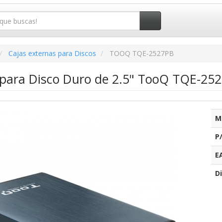
Cajas externas para Discos
TOOQ TQE-2527PB
 para Disco Duro de 2.5" TooQ TQE-252
M
P
E
Di