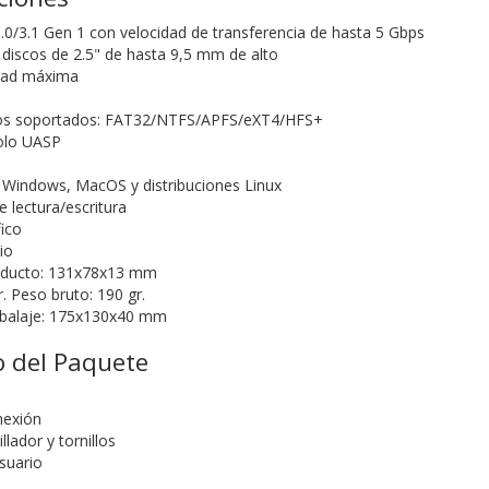
0/3.1 Gen 1 con velocidad de transferencia de hasta 5 Gbps
discos de 2.5" de hasta 9,5 mm de alto
dad máxima
vos soportados: FAT32/NTFS/APFS/eXT4/HFS+
olo UASP
 Windows, MacOS y distribuciones Linux
 lectura/escritura
fico
io
oducto: 131x78x13 mm
. Peso bruto: 190 gr.
balaje: 175x130x40 mm
 del Paquete
a
nexión
llador y tornillos
suario