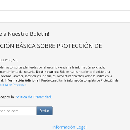
e a Nuestro Boletín!
CIÓN BÁSICA SOBRE PROTECCIÓN DE
ABLETYPC, S. L
der las consultas planteadas por el usuario y enviarle la información solicitada;
onsentimiento del usuario;
Destinatarios
: Solo se realizan cesiones si existe una
rechos
: Acceder, rectificar y suprimir, así como otros derechos, como se indica en la
nal;
Información Adicional
: Puede consultar la información completa de Protección de
olítica de Privacidad
.
acepto la
Política de Privacidad
.
Enviar
Información Legal