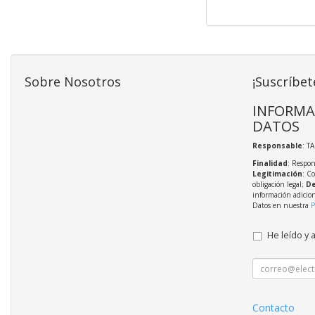
Sobre Nosotros
¡Suscríbet
INFORMA
DATOS
Responsable
: T
Finalidad
: Respon
Legitimación
: C
obligación legal;
De
información adicio
Datos en nuestra
P
He leído y 
Contacto