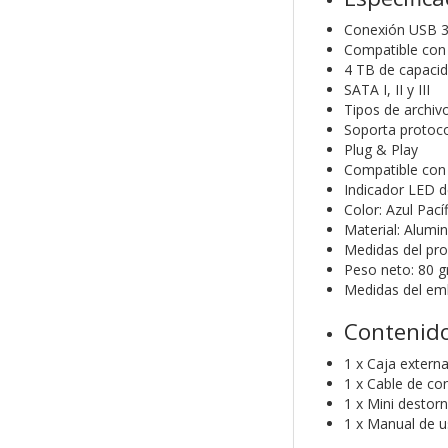
Conexión USB 3.
Compatible con 
4 TB de capaci
SATA I, II y III
Tipos de archi
Soporta protoc
Plug & Play
Compatible con
Indicador LED de
Color: Azul Pací
Material: Alumin
Medidas del pr
Peso neto: 80 gr
Medidas del em
Contenido
1 x Caja extern
1 x Cable de co
1 x Mini destorni
1 x Manual de u