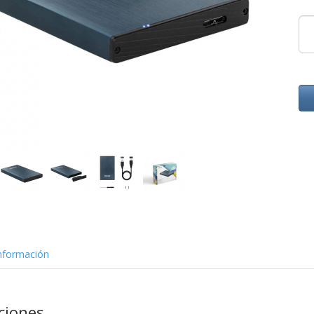
nformación
aciones